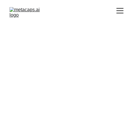
Indraanil Guha
7/2/2024
5 min read